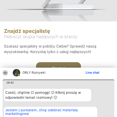
Znajdź specjalistę
Plebiscyt skupia najlepszych w branży
Szukasz specjalisty w pobliżu Ciebie? Sprawdź naszą
wyszukiwarkę. Korzystaj tylko z usług najlepszych!
Szukaj
ORŁY Rozrywki
Live chat
09:40
Cześć, chętnie Ci pomogę! 🙂 Kliknij proszę w
odpowiedni temat rozmowy! 🙂
Organizator plebiscytu
Plebiscyt
Kontakt
Jestem Laureatem, chcę odebrać materiały
Bright Side Solutions sp. z o.
Laureaci
Kontakt
marketingowe
o. sp. k.
Lista