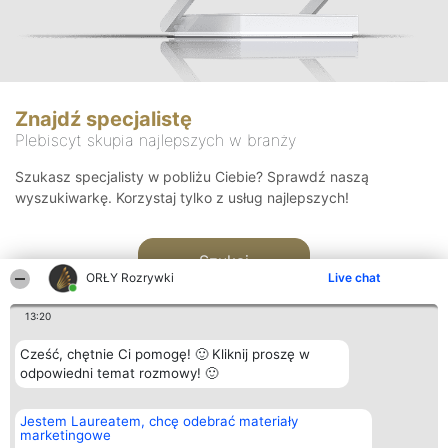
Znajdź specjalistę
Plebiscyt skupia najlepszych w branży
Szukasz specjalisty w pobliżu Ciebie? Sprawdź naszą
wyszukiwarkę. Korzystaj tylko z usług najlepszych!
Szukaj
ORŁY Rozrywki
Live chat
13:20
Cześć, chętnie Ci pomogę! 🙂 Kliknij proszę w
odpowiedni temat rozmowy! 🙂
Organizator plebiscytu
Plebiscyt
Kontakt
Jestem Laureatem, chcę odebrać materiały
Bright Side Solutions sp. z o.
Laureaci
Kontakt
marketingowe
o. sp. k.
Lista