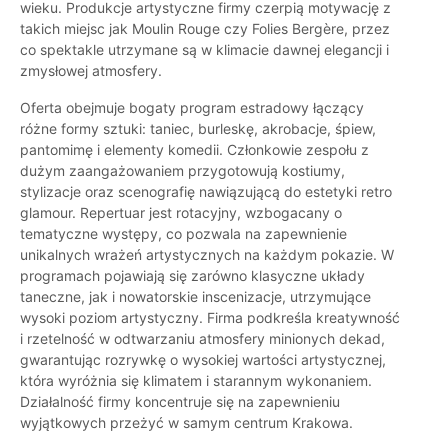
wieku. Produkcje artystyczne firmy czerpią motywację z
takich miejsc jak Moulin Rouge czy Folies Bergère, przez
co spektakle utrzymane są w klimacie dawnej elegancji i
zmysłowej atmosfery.
Oferta obejmuje bogaty program estradowy łączący
różne formy sztuki: taniec, burleskę, akrobacje, śpiew,
pantomimę i elementy komedii. Członkowie zespołu z
dużym zaangażowaniem przygotowują kostiumy,
stylizacje oraz scenografię nawiązującą do estetyki retro
glamour. Repertuar jest rotacyjny, wzbogacany o
tematyczne występy, co pozwala na zapewnienie
unikalnych wrażeń artystycznych na każdym pokazie. W
programach pojawiają się zarówno klasyczne układy
taneczne, jak i nowatorskie inscenizacje, utrzymujące
wysoki poziom artystyczny. Firma podkreśla kreatywność
i rzetelność w odtwarzaniu atmosfery minionych dekad,
gwarantując rozrywkę o wysokiej wartości artystycznej,
która wyróżnia się klimatem i starannym wykonaniem.
Działalność firmy koncentruje się na zapewnieniu
wyjątkowych przeżyć w samym centrum Krakowa.