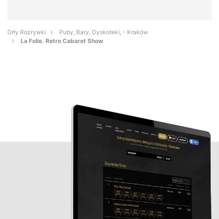
Orły Rozrywki
Puby, Bary, Dyskoteki, - Kraków
La Folie. Retro Cabaret Show