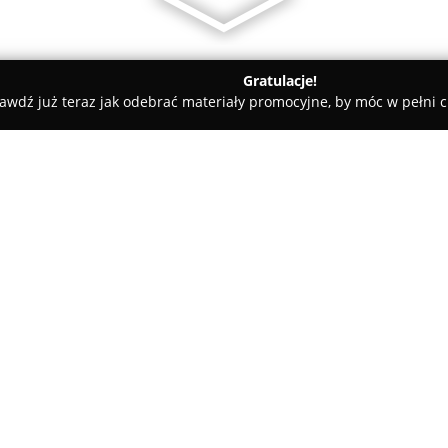
Gratulacje!
awdź już teraz jak odebrać materiały promocyjne, by móc w pełni c
Le Mans Wrocław
O firmie:
Le Mans Wrocław
należy do gr
technologicznie halowych toró
terenie Tarczyński Arena w stol
przekraczającą 1000 metrów dł
umożliwiającą rozwijanie duży
adrenaliny wrażenia.