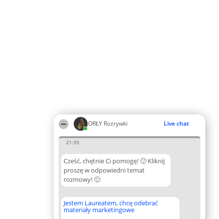
ORŁY Rozrywki
Live chat
21:33
Cześć, chętnie Ci pomogę! 🙂 Kliknij
proszę w odpowiedni temat
rozmowy! 🙂
Jestem Laureatem, chcę odebrać
materiały marketingowe