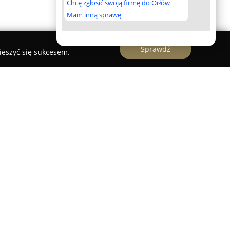
Chcę zgłosić swoją firmę do Orłów
Mam inną sprawę
Sprawdź
ieszyć się sukcesem.
ona największych i najbardziej zaawansowanych
w kartingowych w kraju, zlokalizowanych na
icy Dolnego Śląska. Tor ten wyróżnia się trasą
ugości, wyposażoną w 100-metrową prostą,
ch prędkości i zapewniającą dynamiczne, pełne