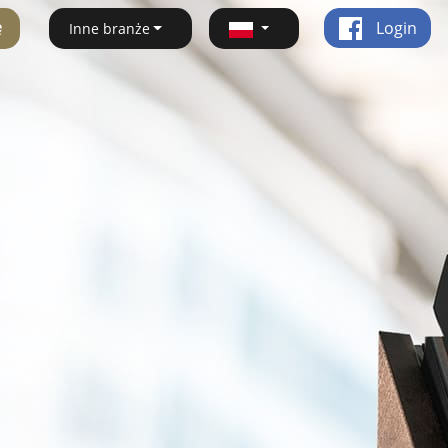
ę
Login
Inne branże