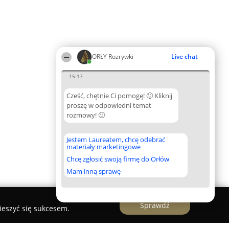
ORŁY Rozrywki
Live chat
15:17
Cześć, chętnie Ci pomogę! 🙂 Kliknij
proszę w odpowiedni temat
rozmowy! 🙂
Jestem Laureatem, chcę odebrać
materiały marketingowe
Chcę zgłosić swoją firmę do Orłów
Mam inną sprawę
Sprawdź
ieszyć się sukcesem.