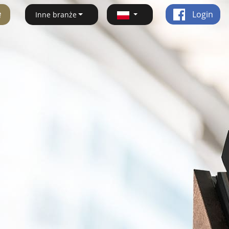
ę
Login
Inne branże