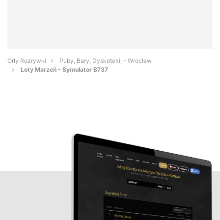
Orły Rozrywki
Puby, Bary, Dyskoteki, - Wrocław
Loty Marzeń - Symulator B737