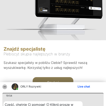
Znajdź specjalistę
Plebiscyt skupia najlepszych w branży
Szukasz specjalisty w pobliżu Ciebie? Sprawdź naszą
wyszukiwarkę. Korzystaj tylko z usług najlepszych!
Szukaj
ORŁY Rozrywki
Live chat
19:54
Cześć, chętnie Ci pomogę! 🙂 Kliknij proszę w