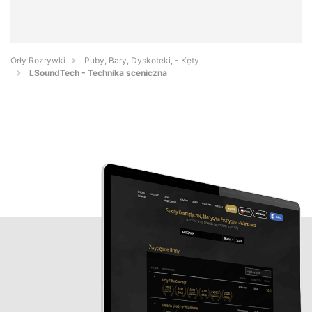
Orły Rozrywki
Puby, Bary, Dyskoteki, - Kęty
LSoundTech - Technika sceniczna