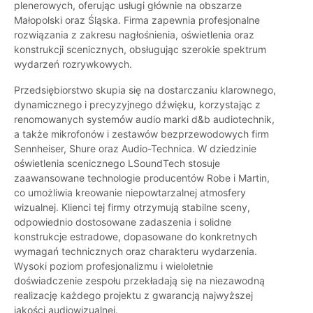
plenerowych, oferując usługi głównie na obszarze
Małopolski oraz Śląska. Firma zapewnia profesjonalne
rozwiązania z zakresu nagłośnienia, oświetlenia oraz
konstrukcji scenicznych, obsługując szerokie spektrum
wydarzeń rozrywkowych.
Przedsiębiorstwo skupia się na dostarczaniu klarownego,
dynamicznego i precyzyjnego dźwięku, korzystając z
renomowanych systemów audio marki d&b audiotechnik,
a także mikrofonów i zestawów bezprzewodowych firm
Sennheiser, Shure oraz Audio-Technica. W dziedzinie
oświetlenia scenicznego LSoundTech stosuje
zaawansowane technologie producentów Robe i Martin,
co umożliwia kreowanie niepowtarzalnej atmosfery
wizualnej. Klienci tej firmy otrzymują stabilne sceny,
odpowiednio dostosowane zadaszenia i solidne
konstrukcje estradowe, dopasowane do konkretnych
wymagań technicznych oraz charakteru wydarzenia.
Wysoki poziom profesjonalizmu i wieloletnie
doświadczenie zespołu przekładają się na niezawodną
realizację każdego projektu z gwarancją najwyższej
jakości audiowizualnej.