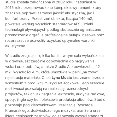
studia została zakończona w 2002 roku, natomiast w
2015 roku przeprowadzono kompleksowy remont, który
znacznie poprawił zarówno jakość akustyczną, jak i
komfort pracy. Przestrzeń obiektu, licząca 140 m2,
powstała według wysokich standardów AES. Dzięki
technologii pływających podłóg skutecznie ograniczono
przenoszenie drgań, a profesjonalne pułapki basowe oraz
rozpraszacze pozwoliły uzyskać optymalne warunki
akustyczne.
W studiu znajduje się kilka kabin, w tym sala wykończona
w drewnie, szczególnie odpowiednia do nagrywania
wokali oraz bębnów, a także Studio A o powierzchni 42
m2 i wysokości 4 m, które umożliwia w pełni „na żywo”
rejestrację materiału. Choć
Lynx Music
jest znane przede
wszystkim z produkcji muzyki art-rockowej, jego szerokie
możliwości pozwalają na realizację różnorodnych
projektów, takich jak nagrania lektorskie, audycje radiowe,
spoty, jingle czy kompleksowa produkcja albumów. Studio
pozostaje pod kierownictwem i realizacją Ryszarda
Kramarskiego, doświadczonego muzyka, aranżera oraz
lidera cenionych zespołów, co zapewnia wysoki standard