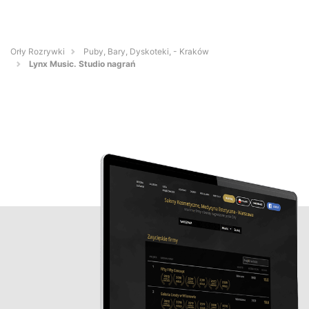
Orły Rozrywki
Puby, Bary, Dyskoteki, - Kraków
Lynx Music. Studio nagrań