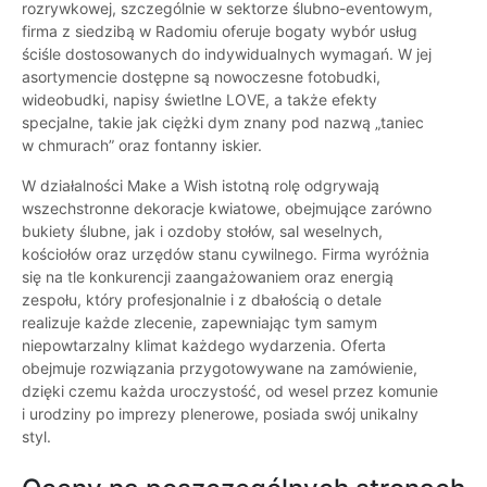
rozrywkowej, szczególnie w sektorze ślubno-eventowym,
firma z siedzibą w Radomiu oferuje bogaty wybór usług
ściśle dostosowanych do indywidualnych wymagań. W jej
asortymencie dostępne są nowoczesne fotobudki,
wideobudki, napisy świetlne LOVE, a także efekty
specjalne, takie jak ciężki dym znany pod nazwą „taniec
w chmurach” oraz fontanny iskier.
W działalności Make a Wish istotną rolę odgrywają
wszechstronne dekoracje kwiatowe, obejmujące zarówno
bukiety ślubne, jak i ozdoby stołów, sal weselnych,
kościołów oraz urzędów stanu cywilnego. Firma wyróżnia
się na tle konkurencji zaangażowaniem oraz energią
zespołu, który profesjonalnie i z dbałością o detale
realizuje każde zlecenie, zapewniając tym samym
niepowtarzalny klimat każdego wydarzenia. Oferta
obejmuje rozwiązania przygotowywane na zamówienie,
dzięki czemu każda uroczystość, od wesel przez komunie
i urodziny po imprezy plenerowe, posiada swój unikalny
styl.