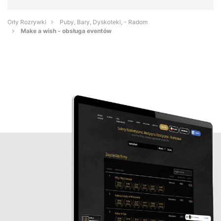
Orły Rozrywki
Puby, Bary, Dyskoteki, - Radom
Make a wish - obsługa eventów