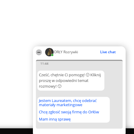
ORŁY Rozrywki
Live chat
11:44
Cześć, chętnie Ci pomogę! 🙂 Kliknij
proszę w odpowiedni temat
rozmowy! 🙂
Jestem Laureatem, chcę odebrać
materiały marketingowe
Chcę zgłosić swoją firmę do Orłów
Mam inną sprawę