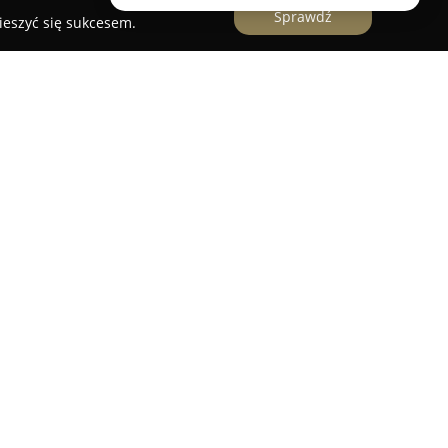
Sprawdź
ieszyć się sukcesem.
kt na kulturalnej mapie Poznania, ceniony przez
ych doświadczeń wykraczających poza typową
licy Rybaki 6a, to niszowe kino studyjne wyróżnia
ezentując filmy światowe, europejskie, jak
jsce charakteryzuje się wyjątkową atmosferą,
in znanych z dawnych amerykańskich produkcji, a
sy i portrety gwiazd ekranu.
rojekcyjnymi: Audreya, Charliego oraz Marilyn,
nawana za najmniejszą tego typu w Polsce.
jonalne pokazy w formacie analogowym na taśmie