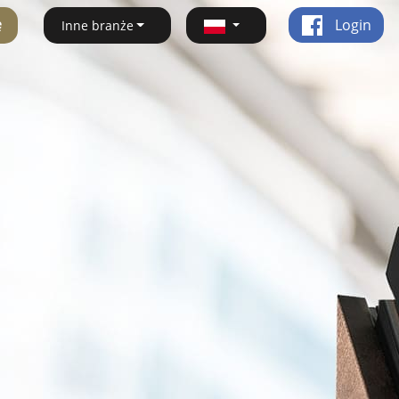
ę
Login
Inne branże