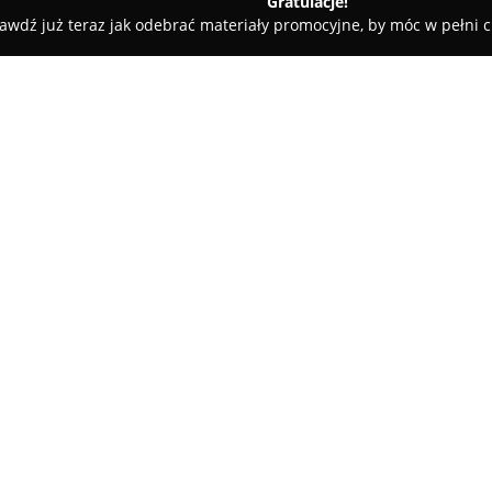
Gratulacje!
awdź już teraz jak odebrać materiały promocyjne, by móc w pełni c
KINO MALTA
O firmie:
Kino Malta
stanowi istotny pun
entuzjastów filmu poszukując
rozrywkę. Zlokalizowane przy u
się nietypowym repertuarem, pr
również produkcje polskie. Mie
inspirowaną tradycją małych k
wnętrza zdobią archiwalne foto
Kino dysponuje trzema salami p
przy czym sala Audrey bywa uz
Uzupełnieniem oferty są okaz