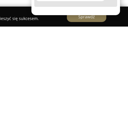
Sprawdź
ieszyć się sukcesem.
 uznane centrum rekreacji wodnej, zlokalizowane
 Od jesieni 2012 roku stanowi istotny punkt
 rzeki Odry wraz z szeroką gamą atrakcji
eszkańców, jak i odwiedzających. Obiekt ten
rastrukturalnych przedsięwzięć w regionie dolnym
nielicznych tego rodzaju instytucji zarządzanych
czenie dla turystyki rzecznej oraz lokalnej