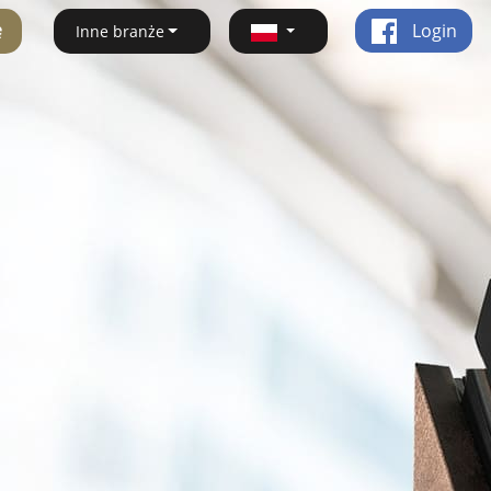
ę
Login
Inne branże