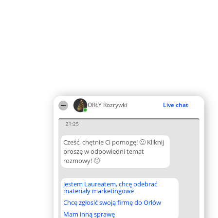
ORŁY Rozrywki
Live chat
21:25
Cześć, chętnie Ci pomogę! 🙂 Kliknij
proszę w odpowiedni temat
rozmowy! 🙂
Jestem Laureatem, chcę odebrać
materiały marketingowe
Chcę zgłosić swoją firmę do Orłów
Mam inną sprawę