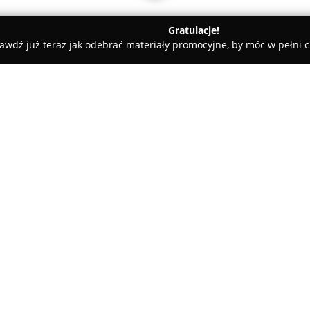
Gratulacje!
awdź już teraz jak odebrać materiały promocyjne, by móc w pełni c
Marina Brzeg
O firmie:
Marina Brzeg
funkcjonuje jako
w Brzegu przy placu Drzewnym.
turystyczny, oferując dostęp do
przeznaczonych zarówno dla mi
wyróżnia się na tle innych inf
i środkowym Odry jako jedna z 
przez samorząd, co ma duże zna
społeczności.