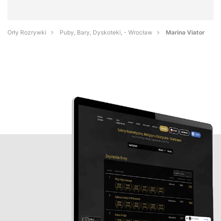
Orły Rozrywki
Puby, Bary, Dyskoteki, - Wrocław
Marina Viator