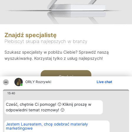
Znajdź specjalistę
Plebiscyt skupia najlepszych w branży
Szukasz specjalisty w pobliżu Ciebie? Sprawdź naszą
wyszukiwarkę. Korzystaj tylko z usług najlepszych!
Szukaj
ORŁY Rozrywki
Live chat
15:40
Cześć, chętnie Ci pomogę! 🙂 Kliknij proszę w
odpowiedni temat rozmowy! 🙂
Organizator plebiscytu
Plebiscyt
Kontakt
Jestem Laureatem, chcę odebrać materiały
Bright Side Solutions sp. z o.
Laureaci
Kontakt
marketingowe
o. sp. k.
Lista