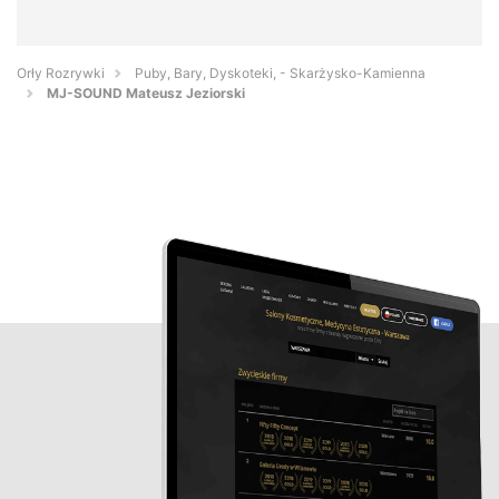
Orły Rozrywki
Puby, Bary, Dyskoteki, - Skarżysko-Kamienna
MJ-SOUND Mateusz Jeziorski