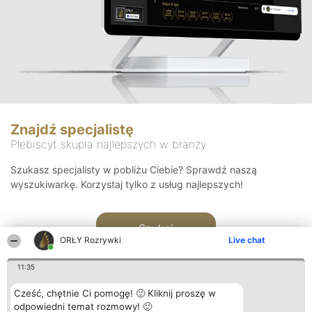
Znajdź specjalistę
Plebiscyt skupia najlepszych w branży
Szukasz specjalisty w pobliżu Ciebie? Sprawdź naszą
wyszukiwarkę. Korzystaj tylko z usług najlepszych!
Szukaj
ORŁY Rozrywki
Live chat
11:35
Cześć, chętnie Ci pomogę! 🙂 Kliknij proszę w
odpowiedni temat rozmowy! 🙂