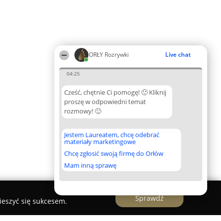
ORŁY Rozrywki
Live chat
04:25
Cześć, chętnie Ci pomogę! 🙂 Kliknij
proszę w odpowiedni temat
rozmowy! 🙂
Jestem Laureatem, chcę odebrać
materiały marketingowe
Chcę zgłosić swoją firmę do Orłów
Mam inną sprawę
Sprawdź
ieszyć się sukcesem.