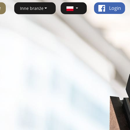
ę
Login
Inne branże