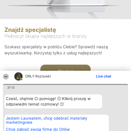
Znajdź specjalistę
Plebiscyt skupia najlepszych w branży
Szukasz specjalisty w pobliżu Ciebie? Sprawdź naszą
wyszukiwarkę. Korzystaj tylko z usług najlepszych!
Szukaj
ORŁY Rozrywki
Live chat
21:12
Cześć, chętnie Ci pomogę! 🙂 Kliknij proszę w
odpowiedni temat rozmowy! 🙂
Organizator plebiscytu
Plebiscyt
Kontakt
Jestem Laureatem, chcę odebrać materiały
Bright Side Solutions sp. z o.
Laureaci
Kontakt
marketingowe
o. sp. k.
Lista
ul. Ruska 22
wszystkich
Chcę zgłosić swoją firmę do Orłów