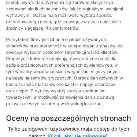
szeroki wybór dań. Wyróżnia się zarówno klasycznym
zestawem słodkich naleśników, jak i oryginalnymi wersjami
wytrawnymi. Goście mają możliwość wyboru spośród
rozbudowanego menu, gdzie uwagę zwracają naleśniki o
średnicy sięgającej 40 centymetrów.
Priorytetem firmy jest dbanie o jakość używanych
składników oraz staranność w komponowaniu smaków, co
owocuje wysokim poziomem satysfakcji wśród klientów.
Propozycje kulinarne obejmują również liczne opcje dla
osób o zróżnicowanych preferencjach żywieniowych, w
tym warianty wegetariańskie i wegańskie, między innymi
na bazie naleśników gryczanych. Oprócz dań głównych w
menu znaleźć można świeże sałatki, napoje chłodzące
oraz ciepłe. Przytulny wystrój sprzyja spotkaniom
towarzyskim, a możliwość zamówienia dań z dostawą
pozwala cieszyć się ofertą w dowolnej lokalizacji.
Oceny na poszczególnych stronach
Tylko zalogowani użytkownicy maja dostęp do tych
danych.
Kliknij, aby się zalogować.