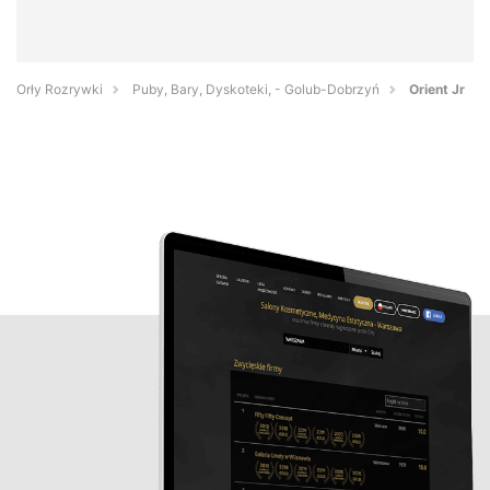
Orły Rozrywki
Puby, Bary, Dyskoteki, - Golub-Dobrzyń
Orient Jr