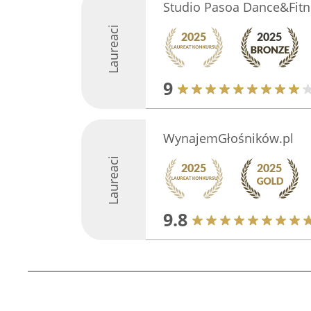
Studio Pasoa Dance&Fitn
Laureaci
9
WynajemGłośników.pl
Laureaci
9.8