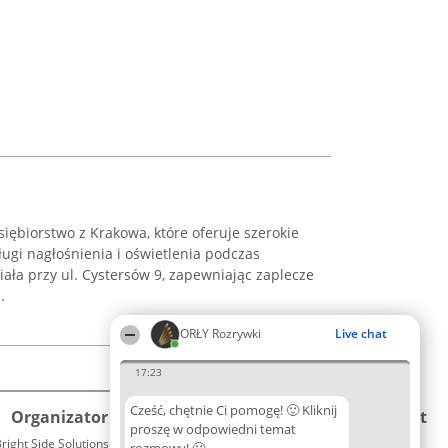
ębiorstwo z Krakowa, które oferuje szerokie
ugi nagłośnienia i oświetlenia podczas
ała przy ul. Cystersów 9, zapewniając zaplecze
.
ORŁY Rozrywki
Live chat
17:23
Cześć, chętnie Ci pomogę! 🙂 Kliknij
Organizator plebiscytu
Plebiscyt
Kontakt
proszę w odpowiedni temat
right Side Solutions sp. z o. o. sp. k.
Laureaci
Kontakt