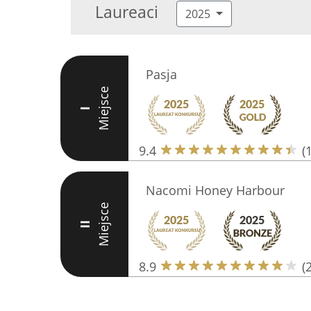
Laureaci
2025
Pasja
Miejsce
I
9.4
(
Nacomi Honey Harbour
Miejsce
II
8.9
(