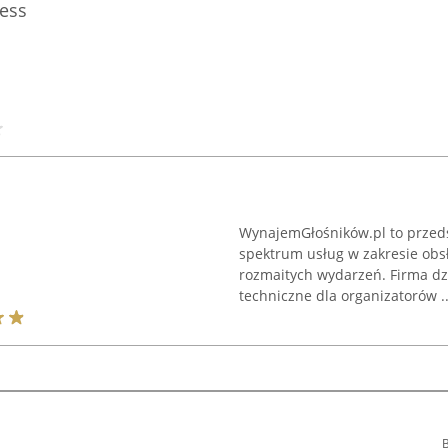
ess
WynajemGłośników.pl to przedsi
spektrum usług w zakresie obsł
rozmaitych wydarzeń. Firma dzi
techniczne dla organizatorów ..
B