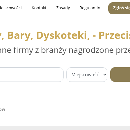
iejscowości
Kontakt
Zasady
Regulamin
Zgłoś si
, Bary, Dyskoteki, - Przec
nne firmy z branży nagrodzone prz
zów