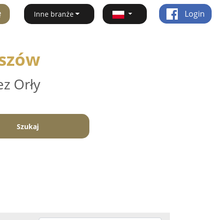
ę
Login
Inne branże
iszów
ez Orły
Szukaj