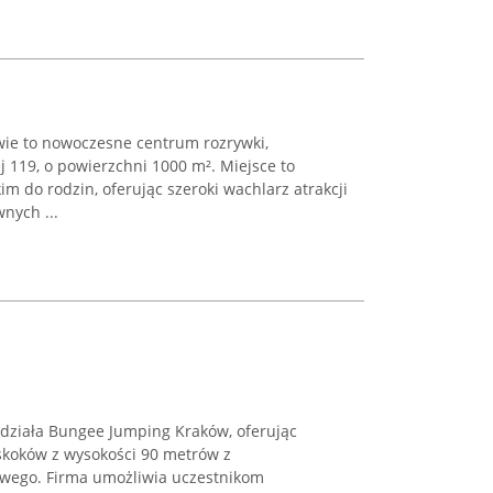
ie to nowoczesne centrum rozrywki,
j 119, o powierzchni 1000 m². Miejsce to
m do rodzin, oferując szeroki wachlarz atrakcji
nych ...
 działa Bungee Jumping Kraków, oferując
skoków z wysokości 90 metrów z
owego. Firma umożliwia uczestnikom