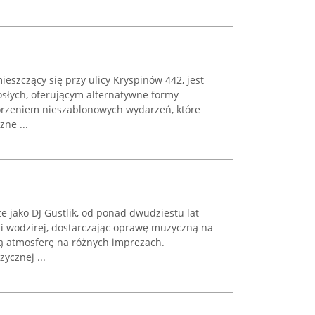
ieszczący się przy ulicy Kryspinów 442, jest
słych, oferującym alternatywne formy
worzeniem nieszablonowych wydarzeń, które
zne ...
e jako DJ Gustlik, od ponad dwudziestu lat
 i wodzirej, dostarczając oprawę muzyczną na
ą atmosferę na różnych imprezach.
ycznej ...