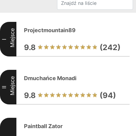
Projectmountain89
Miejsce
I
9.8
(242)
Dmuchańce Monadi
Miejsce
II
9.8
(94)
Paintball Zator