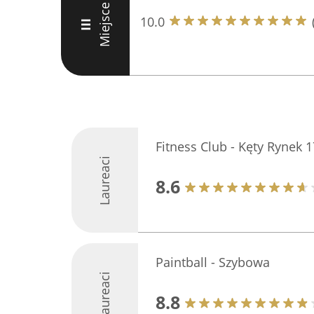
Miejsce
10.0
III
Fitness Club - Kęty Rynek 1
Laureaci
8.6
Paintball - Szybowa
Laureaci
8.8