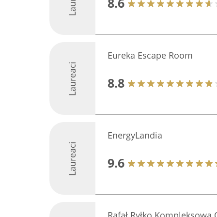
8.6
Eureka Escape Room
Laureaci
8.8
EnergyLandia
Laureaci
9.6
Rafał Ryłko Kompleksowa 