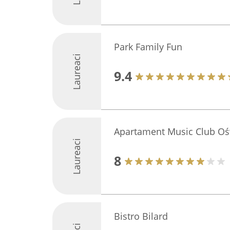
Park Family Fun
Laureaci
9.4
Apartament Music Club O
Laureaci
8
Bistro Bilard