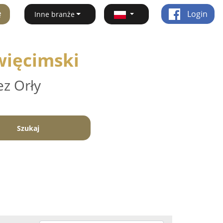
ę
Login
Inne branże
więcimski
ez Orły
Szukaj