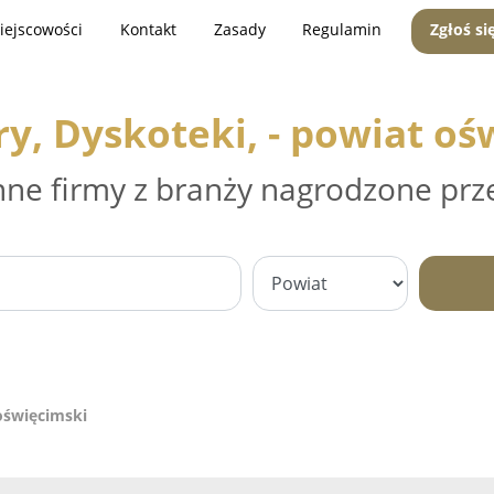
iejscowości
Kontakt
Zasady
Regulamin
Zgłoś si
ry, Dyskoteki, - powiat oś
nne firmy z branży nagrodzone prz
 oświęcimski