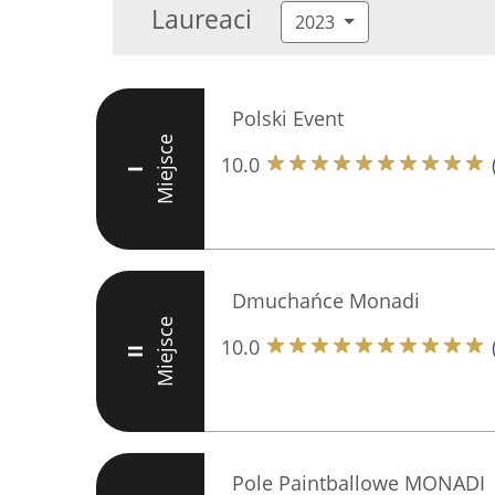
Laureaci
2023
Polski Event
Miejsce
10.0
I
Dmuchańce Monadi
Miejsce
10.0
II
Pole Paintballowe MONADI