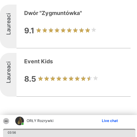
Dwór "Zygmuntówka"
Laureaci
9.1
Event Kids
Laureaci
8.5
ORŁY Rozrywki
Live chat
Inne firmy z województwa
03:56