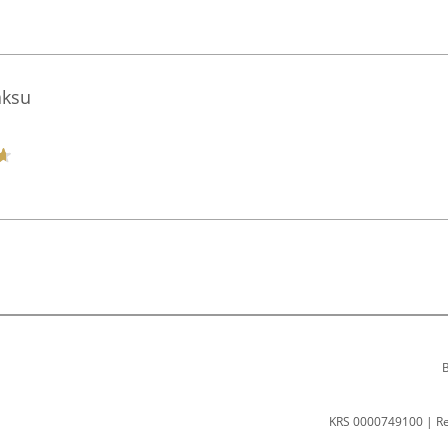
aksu
B
KRS 0000749100 | R