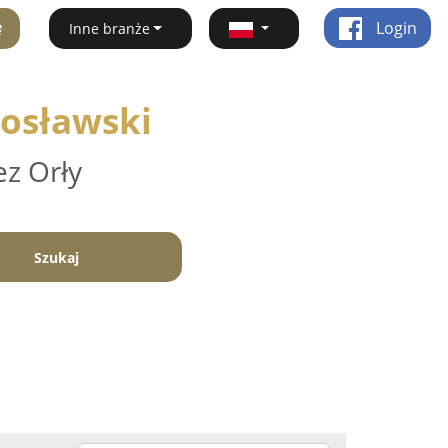
ę
Login
Inne branże
rosławski
ez Orły
Szukaj