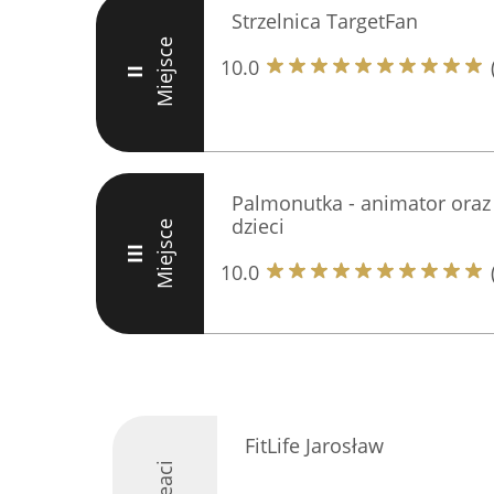
Strzelnica TargetFan
Miejsce
10.0
II
Palmonutka - animator oraz 
dzieci
Miejsce
III
10.0
FitLife Jarosław