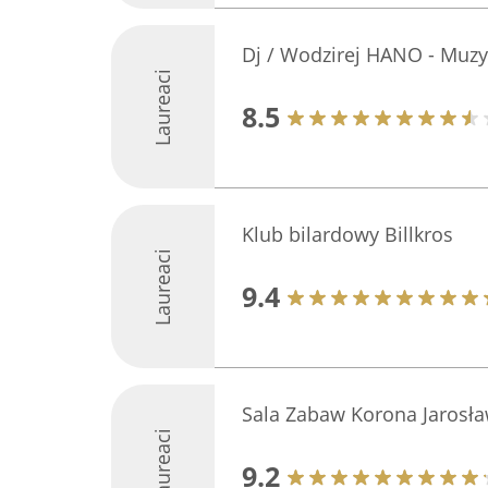
Dj / Wodzirej HANO - Muz
Laureaci
8.5
Klub bilardowy Billkros
Laureaci
9.4
Sala Zabaw Korona Jarosł
Laureaci
9.2