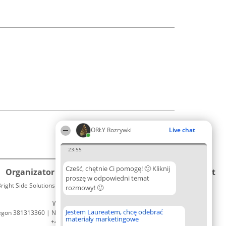
ORŁY Rozrywki
Live chat
23:55
Cześć, chętnie Ci pomogę! 🙂 Kliknij
Organizator plebiscytu
Plebiscyt
Kontakt
proszę w odpowiedni temat
right Side Solutions sp. z o. o. sp. k.
Laureaci
rozmowy! 🙂
Kontakt
ul. Ruska 22
Lista
Wrocław 50-079
wszystkich
Jestem Laureatem, chcę odebrać
egon 381313360 | NIP 8943132676
Laureatów
materiały marketingowe
+48 508 492 400
Zasady