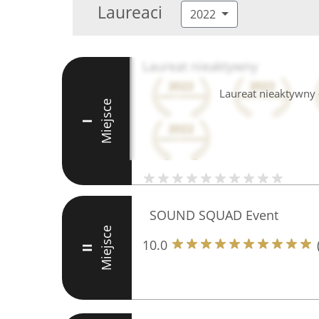
Laureaci
2022
Laureat nieaktywny
Laureat nieaktywny -
Miejsce
I
SOUND SQUAD Event
Miejsce
10.0
II