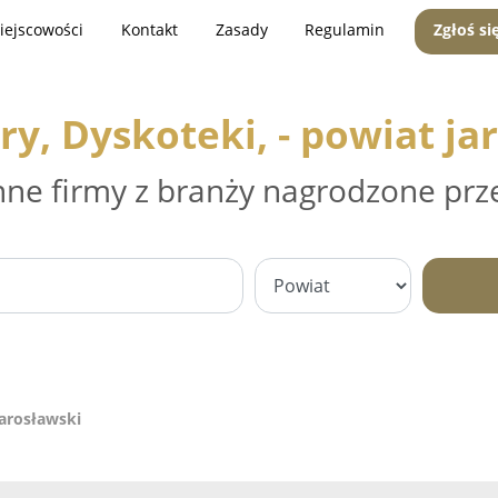
iejscowości
Kontakt
Zasady
Regulamin
Zgłoś si
ry, Dyskoteki, - powiat ja
nne firmy z branży nagrodzone prz
jarosławski