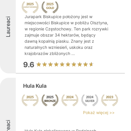
Jurapark Biskupice położony jest w
Laureaci
miejscowości Biskupice w pobliżu Olsztyna,
w regionie Częstochowy. Ten park rozrywki
zajmuje obszar 34 hektarów, będący
dawną kopalnią piasku. Znany jest z
naturalnych wzniesień, uskoku oraz
krajobrazów zbliżonych ...
9.6
Hula Kula
Pokaż więcej >>
Laureaci
Hula Kula zlokalizowana w Rędzinach