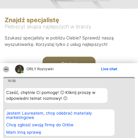
Znajdź specjalistę
Plebiscyt skupia najlepszych w branży
Szukasz specjalisty w pobliżu Ciebie? Sprawdź naszą
wyszukiwarkę. Korzystaj tylko z usług najlepszych!
Szukaj
ORŁY Rozrywki
Live chat
10:35
Cześć, chętnie Ci pomogę! 🙂 Kliknij proszę w
odpowiedni temat rozmowy! 🙂
Organizator plebiscytu
Plebiscyt
Kontakt
Jestem Laureatem, chcę odebrać materiały
Bright Side Solutions sp. z o.
Laureaci
Kontakt
marketingowe
o. sp. k.
Lista
ul. Ruska 22
wszystkich
Chcę zgłosić swoją firmę do Orłów
Wrocław 50-079
Laureatów
Mam inną sprawę
KRS 0000749100 | Regon
Zasady
381313360 | NIP 8943132676
Regulamin