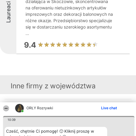
działająca w Skoczowie, skoncentrowana
Laureaci
na oferowaniu nietuzinkowych artykułów
imprezowych oraz dekoracji balonowych na
różne okazje. Przedsiębiorstwo specjalizuje
się w dostarczaniu szerokiego asortymentu
...
9.4
Inne firmy z województwa
Organizator plebiscytu
Plebiscyt
Kontakt
ORŁY Rozrywki
Live chat
Bright Side Solutions sp. z o.
Laureaci
Kontakt
o. sp. k.
Lista
ul. Ruska 22
10:39
wszystkich
Wrocław 50-079
Laureatów
KRS 0000749100 | Regon
Zasady
Cześć, chętnie Ci pomogę! 🙂 Kliknij proszę w
381313360 | NIP 8943132676
Regulamin