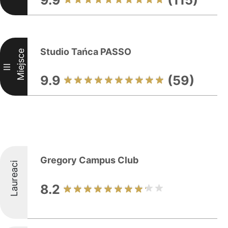
9.9
(115)
Studio Tańca PASSO
Miejsce
III
9.9
(59)
Gregory Campus Club
Laureaci
8.2