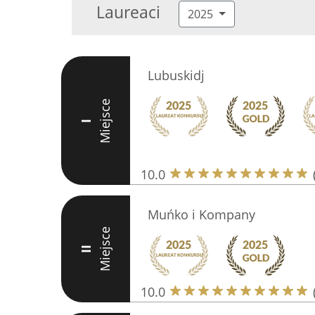
Laureaci
2025
Lubuskidj
Miejsce
I
10.0
Muńko i Kompany
Miejsce
II
10.0