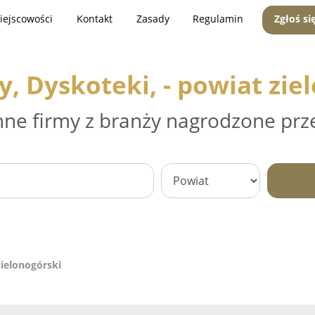
iejscowości
Kontakt
Zasady
Regulamin
Zgłoś si
y, Dyskoteki, - powiat zie
nne firmy z branży nagrodzone prz
zielonogórski