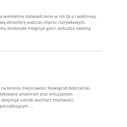
 wieloletnie doświadczenie w roli DJ-a i wodzireja,
ową atmosferę podczas imprez rozrywkowych.
który doskonale integruje gości, wzbudza świetną
 na terenie miejscowości Nowogród Bobrzański,
edykowane amatorom oraz entuzjastom
 obejmuje szeroki wachlarz możliwości,
oczątkującym, ...