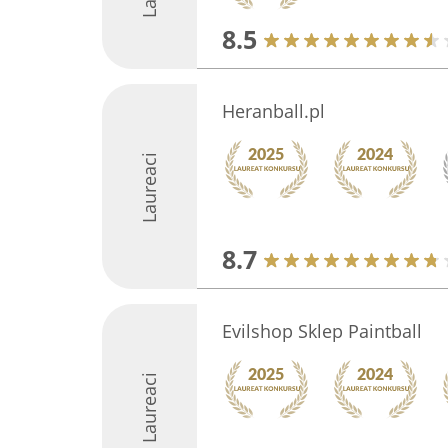
8.5
Heranball.pl
Laureaci
8.7
Evilshop Sklep Paintball
Laureaci