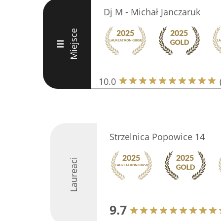
Dj M - Michał Janczaruk
Miejsce
III
10.0
Strzelnica Popowice 14
Laureaci
9.7