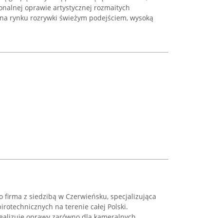
jonalnej oprawie artystycznej rozmaitych
 na rynku rozrywki świeżym podejściem, wysoką
o firma z siedzibą w Czerwieńsku, specjalizująca
rotechnicznych na terenie całej Polski.
 realizuje oprawy zarówno dla kameralnych