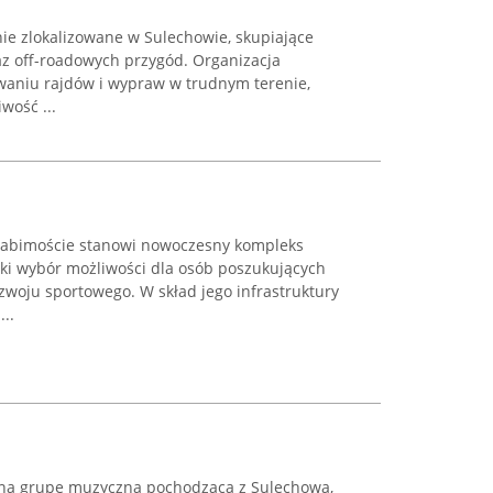
e zlokalizowane w Sulechowie, skupiające
az off-roadowych przygód. Organizacja
waniu rajdów i wypraw w trudnym terenie,
wość ...
 Babimoście stanowi nowoczesny kompleks
oki wybór możliwości dla osób poszukujących
woju sportowego. W skład jego infrastruktury
..
ną grupę muzyczną pochodzącą z Sulechowa,