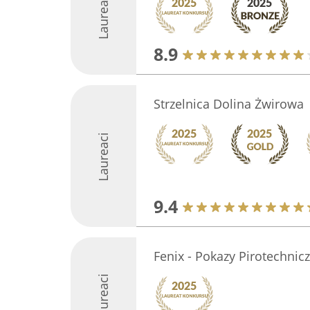
Laureaci
8.9
Strzelnica Dolina Żwirowa
Laureaci
9.4
Fenix - Pokazy Pirotechnic
Laureaci