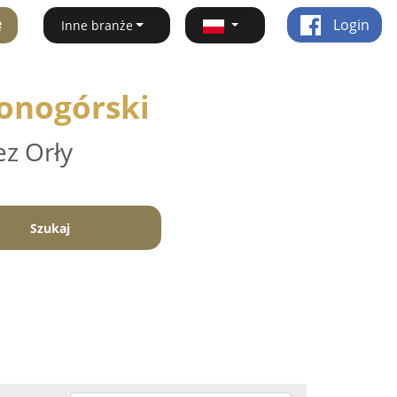
ę
Login
Inne branże
lonogórski
ez Orły
Szukaj