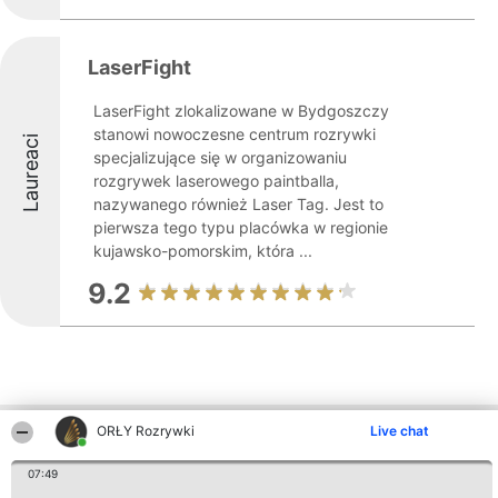
LaserFight
LaserFight zlokalizowane w Bydgoszczy
stanowi nowoczesne centrum rozrywki
Laureaci
specjalizujące się w organizowaniu
rozgrywek laserowego paintballa,
nazywanego również Laser Tag. Jest to
pierwsza tego typu placówka w regionie
kujawsko-pomorskim, która ...
9.2
ORŁY Rozrywki
Live chat
Inne firmy z województwa
07:49