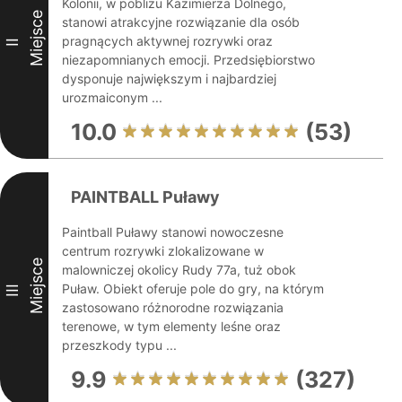
Kolonii, w pobliżu Kazimierza Dolnego,
Miejsce
stanowi atrakcyjne rozwiązanie dla osób
pragnących aktywnej rozrywki oraz
II
niezapomnianych emocji. Przedsiębiorstwo
dysponuje największym i najbardziej
urozmaiconym ...
10.0
(53)
PAINTBALL Puławy
Paintball Puławy stanowi nowoczesne
centrum rozrywki zlokalizowane w
Miejsce
malowniczej okolicy Rudy 77a, tuż obok
Puław. Obiekt oferuje pole do gry, na którym
III
zastosowano różnorodne rozwiązania
terenowe, w tym elementy leśne oraz
przeszkody typu ...
9.9
(327)