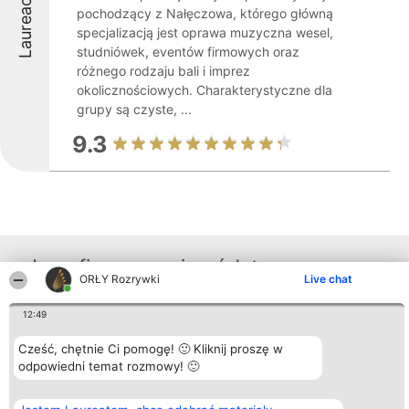
Laureaci
pochodzący z Nałęczowa, którego główną
specjalizacją jest oprawa muzyczna wesel,
studniówek, eventów firmowych oraz
różnego rodzaju bali i imprez
okolicznościowych. Charakterystyczne dla
grupy są czyste, ...
9.3
Inne firmy z województwa
ORŁY Rozrywki
Live chat
12:49
Organizator plebiscytu
Plebiscyt
Kontakt
Bright Side Solutions sp. z o.
Laureaci
Kontakt
Cześć, chętnie Ci pomogę! 🙂 Kliknij proszę w
o. sp. k.
Lista
odpowiedni temat rozmowy! 🙂
ul. Ruska 22
wszystkich
Wrocław 50-079
Laureatów
KRS 0000749100 | Regon
Zasady