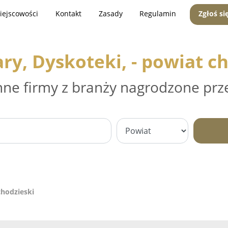
iejscowości
Kontakt
Zasady
Regulamin
Zgłoś si
ry, Dyskoteki, - powiat c
nne firmy z branży nagrodzone prz
chodzieski