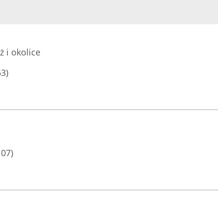
ż i okolice
63)
107)