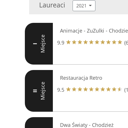
Laureaci
2021
Animacje - ZuZulki - Chodzie
Miejsce
9.9
(
I
Restauracja Retro
Miejsce
9.5
(
II
Dwa Światy - Chodzież