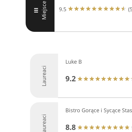
Miejsce
9.5
(
III
Luke B
Laureaci
9.2
Bistro Gorące i Sycące Sta
Laureaci
8.8