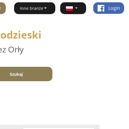
ę
Login
Inne branże
hodzieski
ez Orły
Szukaj