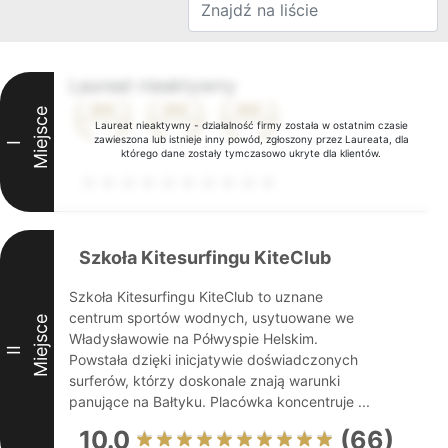
Laureat nieaktywny
Miejsce
Laureat nieaktywny - działalność firmy została w ostatnim czasie
zawieszona lub istnieje inny powód, zgłoszony przez Laureata, dla
I
którego dane zostały tymczasowo ukryte dla klientów.
Szkoła Kitesurfingu KiteClub
Szkoła Kitesurfingu KiteClub to uznane
centrum sportów wodnych, usytuowane we
Miejsce
Władysławowie na Półwyspie Helskim.
II
Powstała dzięki inicjatywie doświadczonych
surferów, którzy doskonale znają warunki
panujące na Bałtyku. Placówka koncentruje ...
10.0
(66)